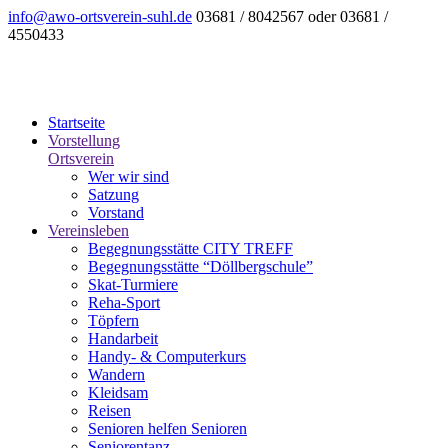
info@awo-ortsverein-suhl.de
03681 / 8042567 oder 03681 /
4550433
Startseite
Vorstellung
Ortsverein
Wer wir sind
Satzung
Vorstand
Vereinsleben
Begegnungsstätte CITY TREFF
Begegnungsstätte “Döllbergschule”
Skat-Turmiere
Reha-Sport
Töpfern
Handarbeit
Handy- & Computerkurs
Wandern
Kleidsam
Reisen
Senioren helfen Senioren
Seniorentanz