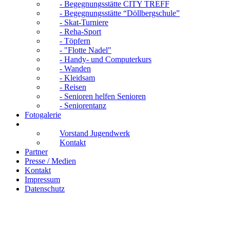
- Begegnungsstätte CITY TREFF
- Begegnungsstätte “Döllbergschule”
- Skat-Turniere
- Reha-Sport
- Töpfern
- "Flotte Nadel"
- Handy- und Computerkurs
- Wanden
- Kleidsam
- Reisen
- Senioren helfen Senioren
- Seniorentanz
Fotogalerie
Jugendwerk Suhl
Vorstand Jugendwerk
Kontakt
Partner
Presse / Medien
Kontakt
Impressum
Datenschutz