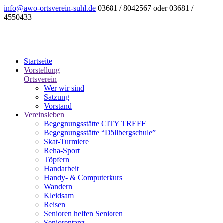
info@awo-ortsverein-suhl.de
03681 / 8042567 oder 03681 /
4550433
Startseite
Vorstellung
Ortsverein
Wer wir sind
Satzung
Vorstand
Vereinsleben
Begegnungsstätte CITY TREFF
Begegnungsstätte “Döllbergschule”
Skat-Turmiere
Reha-Sport
Töpfern
Handarbeit
Handy- & Computerkurs
Wandern
Kleidsam
Reisen
Senioren helfen Senioren
Seniorentanz